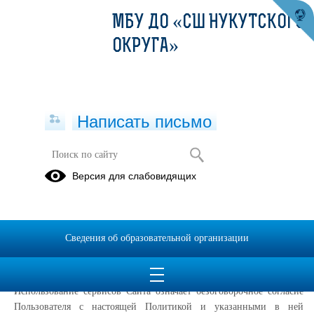
МБУ ДО «СШ НУКУТСКОГО
ОКРУГА»
Написать письмо
Политика конфиденциальности
Версия для слабовидящих
Настоящая Политика конфиденциальности (далее – Политика
конфиденциальности) персональных данных Муниципальное
бюджетное учреждение дополнительного образования «Нукутская
Сведения об образовательной организации
детско-юношеская спортивная школа», (далее – Администрация
Сайта) применяется при использовании в сети Интернет по адресу:
https://nukutsport.irkutschool.ru/
, далее Сайт
Использование сервисов Сайта означает безоговорочное согласие
Пользователя с настоящей Политикой и указанными в ней